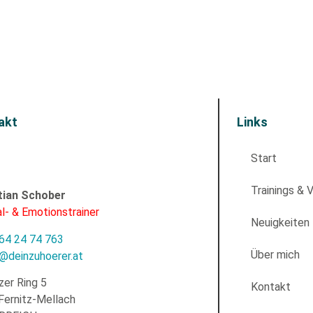
akt
Links
Start
Trainings & 
tian Schober
l- & Emotionstrainer
Neuigkeiten
64 24 74 763
Über mich
e@deinzuhoerer.at
zer Ring 5
Kontakt
Fernitz-Mellach