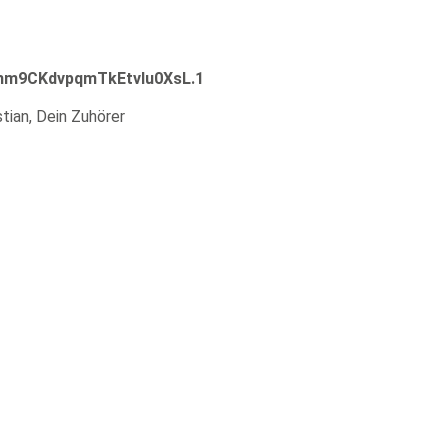
2hm9CKdvpqmTkEtvlu0XsL.1
ian, Dein Zuhörer