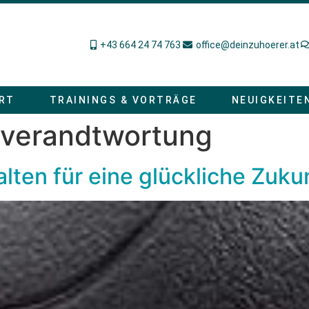
+43 664 24 74 763
office@deinzuhoerer.at
RT
TRAININGS & VORTRÄGE
NEUIGKEITE
nverandtwortung
ten für eine glückliche Zuku