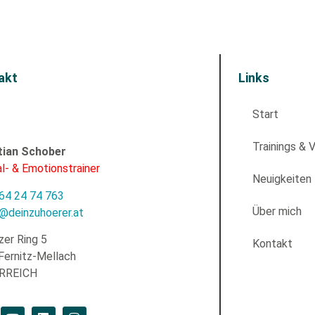
akt
Links
Start
Trainings & 
tian Schober
l- & Emotionstrainer
Neuigkeiten
64 24 74 763
Über mich
e@deinzuhoerer.at
zer Ring 5
Kontakt
Fernitz-Mellach
RREICH