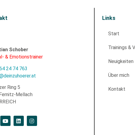
akt
Links
Start
Trainings & 
tian Schober
l- & Emotionstrainer
Neuigkeiten
64 24 74 763
Über mich
e@deinzuhoerer.at
zer Ring 5
Kontakt
Fernitz-Mellach
RREICH