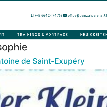
+43 664 24 74 763
office@deinzuhoerer.at
RT
TRAININGS & VORTRÄGE
NEUIGKEITE
sophie
ntoine de Saint-Exupéry