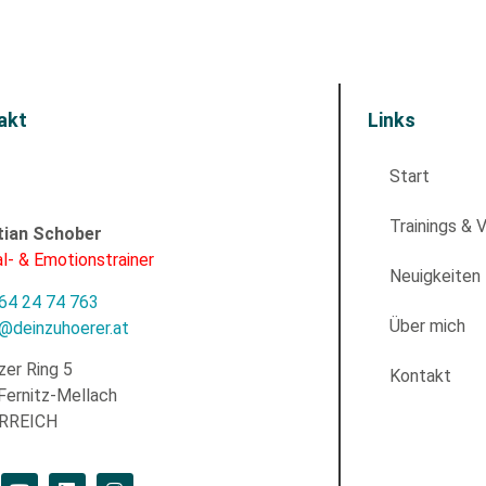
akt
Links
Start
Trainings & 
tian Schober
l- & Emotionstrainer
Neuigkeiten
64 24 74 763
Über mich
e@deinzuhoerer.at
zer Ring 5
Kontakt
Fernitz-Mellach
RREICH