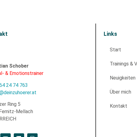
akt
Links
Start
Trainings & 
tian Schober
l- & Emotionstrainer
Neuigkeiten
64 24 74 763
Über mich
e@deinzuhoerer.at
zer Ring 5
Kontakt
Fernitz-Mellach
RREICH