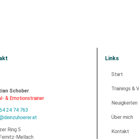
akt
Links
Start
Trainings & 
tian Schober
l- & Emotionstrainer
Neuigkeiten
64 24 74 763
Über mich
e@deinzuhoerer.at
zer Ring 5
Kontakt
Fernitz-Mellach