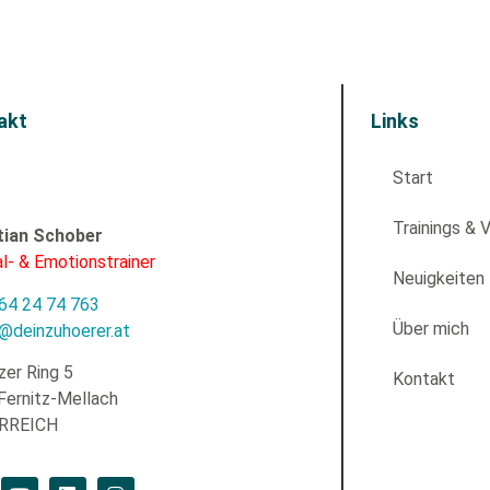
akt
Links
Start
Trainings & 
tian Schober
l- & Emotionstrainer
Neuigkeiten
64 24 74 763
Über mich
e@deinzuhoerer.at
zer Ring 5
Kontakt
Fernitz-Mellach
RREICH