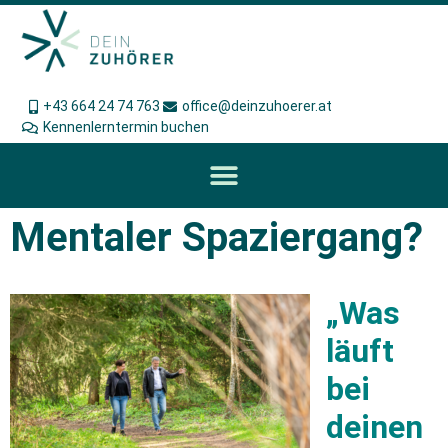
+43 664 24 74 763
office@deinzuhoerer.at
Kennenlerntermin buchen
Mentaler Spaziergang?
„Was
läuft
bei
deinen