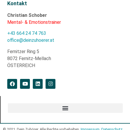
Kontakt
Christian Schober
Mental- & Emotionstrainer
+43 664 24 74 763
office@deinzuhoerer.at
Fernitzer Ring 5
8072 Fernitz-Mellach
ÖSTERREICH
© 2021, Dein Zuhörer. Alle Rechte vorbehalten.
Impressum
.
Datenschutz
.