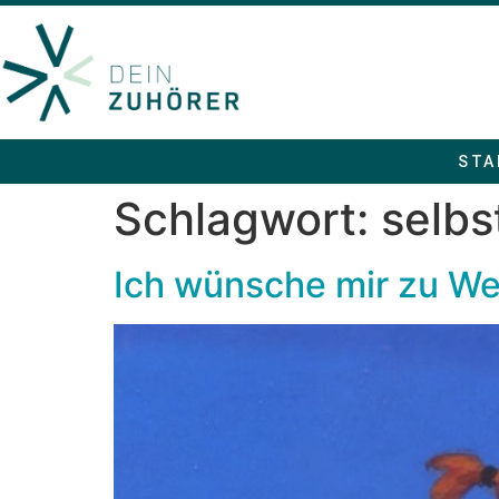
STA
Schlagwort:
selbs
Ich wünsche mir zu W