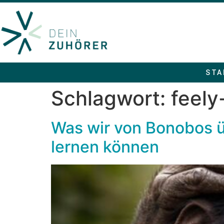
STA
Schlagwort:
feel
Was wir von Bonobos ü
lernen können