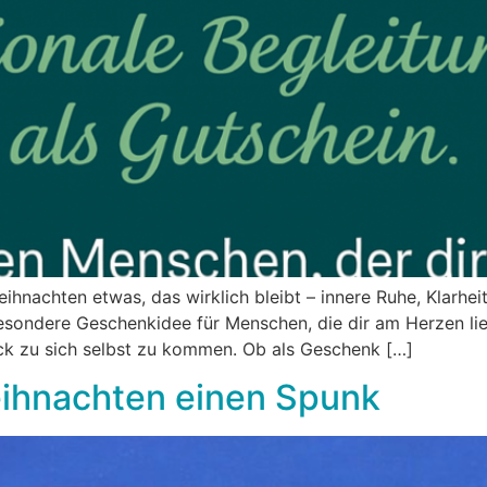
nachten etwas, das wirklich bleibt – innere Ruhe, Klarheit
esondere Geschenkidee für Menschen, die dir am Herzen lie
ck zu sich selbst zu kommen. Ob als Geschenk […]
eihnachten einen Spunk