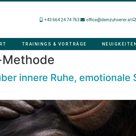
+43 664 24 74 763
office@deinzuhoerer.at
RT
TRAININGS & VORTRÄGE
NEUIGKEITE
y-Methode
ber innere Ruhe, emotionale 