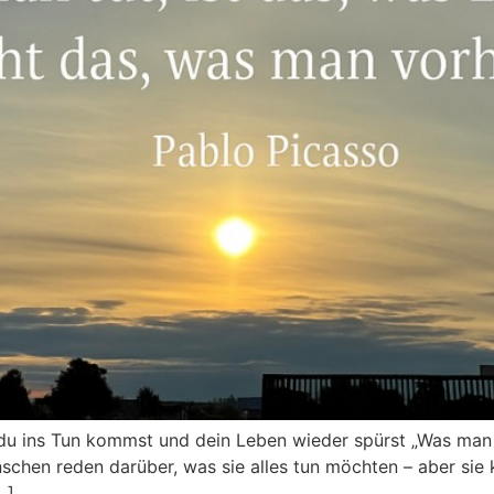
u ins Tun kommst und dein Leben wieder spürst „Was man tu
nschen reden darüber, was sie alles tun möchten – aber si
…]